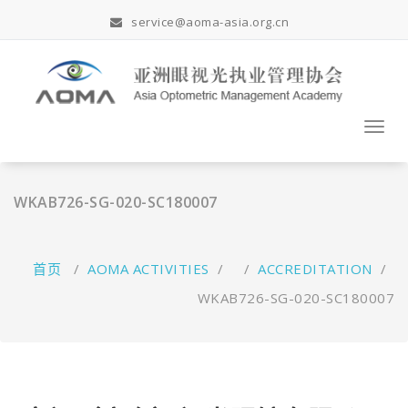
跳
service@aoma-asia.org.cn
至
正
文
Toggl
navig
WKAB726-SG-020-SC180007
首页
/
AOMA ACTIVITIES
/ /
ACCREDITATION
/
WKAB726-SG-020-SC180007